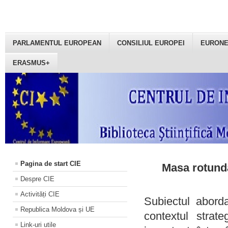
PARLAMENTUL EUROPEAN
CONSILIUL EUROPEI
EURON
ERASMUS+
Pagina de start CIE
Masa rotundă
Despre CIE
Activități CIE
Subiectul aborda
Republica Moldova și UE
contextul strat
Link-uri utile