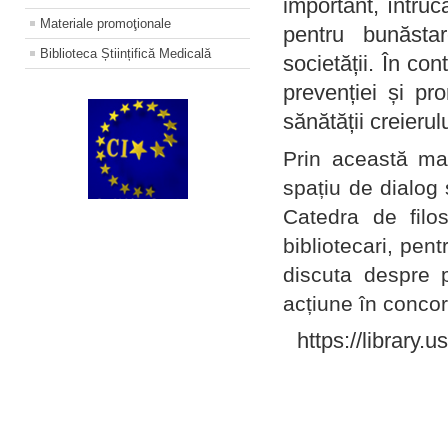
important, întruc
Materiale promoţionale
pentru bunăstar
Biblioteca Științifică Medicală
societății. În con
prevenției și pr
sănătății creierul
Prin această ma
spațiu de dialog 
Catedra de filo
bibliotecari, pent
discuta despre p
acțiune în concord
https://library.