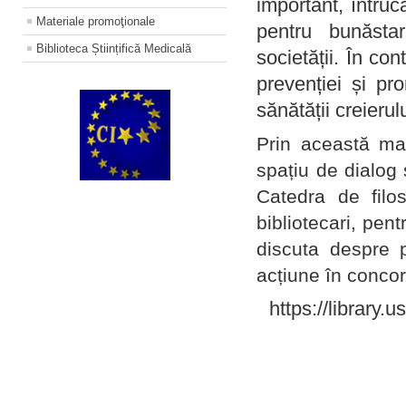
important, întruc
Materiale promoţionale
pentru bunăstar
Biblioteca Științifică Medicală
societății. În con
prevenției și pr
sănătății creierul
Prin această ma
spațiu de dialog 
Catedra de filo
bibliotecari, pent
discuta despre p
acțiune în concord
https://library.