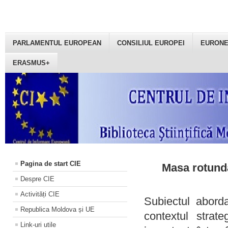
PARLAMENTUL EUROPEAN
CONSILIUL EUROPEI
EURON
ERASMUS+
Pagina de start CIE
Masa rotundă
Despre CIE
Activități CIE
Subiectul aborda
Republica Moldova și UE
contextul strat
Link-uri utile