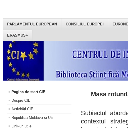
PARLAMENTUL EUROPEAN
CONSILIUL EUROPEI
EURON
ERASMUS+
Pagina de start CIE
Masa rotundă
Despre CIE
Activități CIE
Subiectul aborda
Republica Moldova și UE
contextul strat
Link-uri utile