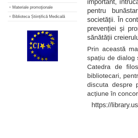
important, întruc
Materiale promoţionale
pentru bunăstar
Biblioteca Științifică Medicală
societății. În con
prevenției și pr
sănătății creierul
Prin această ma
spațiu de dialog 
Catedra de filo
bibliotecari, pent
discuta despre p
acțiune în concord
https://library.