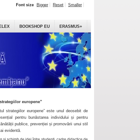
Font size
Bigger
Reset
Smaller
ELEX
BOOKSHOP EU
ERASMUS+
strategiilor europene”
ul strategiilor europene” este unul deosebit de
sențial pentru bunăstarea individului și pentru
ănătății publice, prevenției și promovării unui stil
mai evidentă.
 și schimb de idei între studenți, cadre didactice de