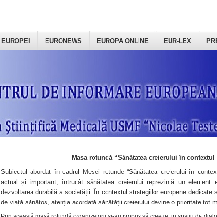
 EUROPEI
EURONEWS
EUROPA ONLINE
EUR-LEX
PR
Masa rotundă “Sănătatea creierului în contextul 
Subiectul abordat în cadrul Mesei rotunde “Sănătatea creierului în context
actual și important, întrucât sănătatea creierului reprezintă un element e
dezvoltarea durabilă a societății. În contextul strategiilor europene dedicate s
de viață sănătos, atenția acordată sănătății creierului devine o prioritate tot 
Prin această masă rotundă organizatorii şi-au propus să creeze un spațiu de dialog