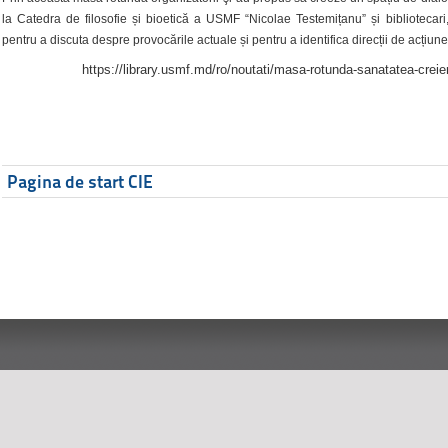
la Catedra de filosofie și bioetică a USMF “Nicolae Testemițanu” și bibliotecari,
pentru a discuta despre provocările actuale și pentru a identifica direcții de acțiune
https://library.usmf.md/ro/noutati/masa-rotunda-sanatatea-creier
Pagina de start CIE