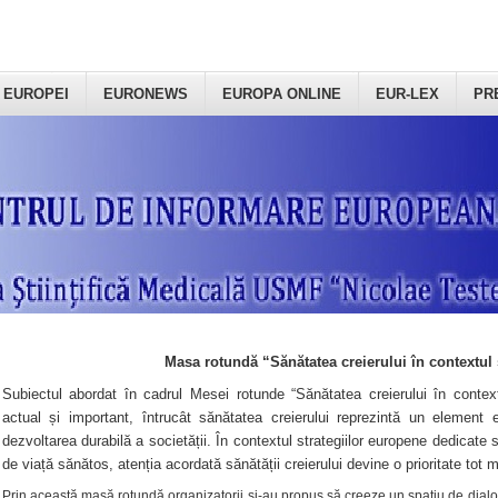
 EUROPEI
EURONEWS
EUROPA ONLINE
EUR-LEX
PR
Masa rotundă “Sănătatea creierului în contextul 
Subiectul abordat în cadrul Mesei rotunde “Sănătatea creierului în context
actual și important, întrucât sănătatea creierului reprezintă un element e
dezvoltarea durabilă a societății. În contextul strategiilor europene dedicate s
de viață sănătos, atenția acordată sănătății creierului devine o prioritate tot 
Prin această masă rotundă organizatorii şi-au propus să creeze un spațiu de dialog