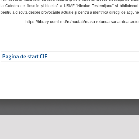
la Catedra de filosofie și bioetică a USMF “Nicolae Testemițanu” și bibliotecari,
pentru a discuta despre provocările actuale și pentru a identifica direcții de acțiune
https://library.usmf.md/ro/noutati/masa-rotunda-sanatatea-creier
Pagina de start CIE