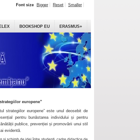
Font size
Bigger
Reset
Smaller
ELEX
BOOKSHOP EU
ERASMUS+
strategiilor europene”
ul strategiilor europene” este unul deosebit de
sențial pentru bunăstarea individului și pentru
ănătății publice, prevenției și promovării unui stil
mai evidentă.
 și schimb de idei între studenți, cadre didactice de