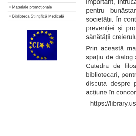
important, întruc
Materiale promoţionale
pentru bunăstar
Biblioteca Științifică Medicală
societății. În con
prevenției și pr
sănătății creierul
Prin această ma
spațiu de dialog 
Catedra de filo
bibliotecari, pent
discuta despre p
acțiune în concord
https://library.