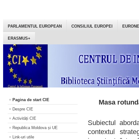
PARLAMENTUL EUROPEAN
CONSILIUL EUROPEI
EURON
ERASMUS+
Pagina de start CIE
Masa rotundă
Despre CIE
Activități CIE
Subiectul aborda
Republica Moldova și UE
contextul strat
Link-uri utile