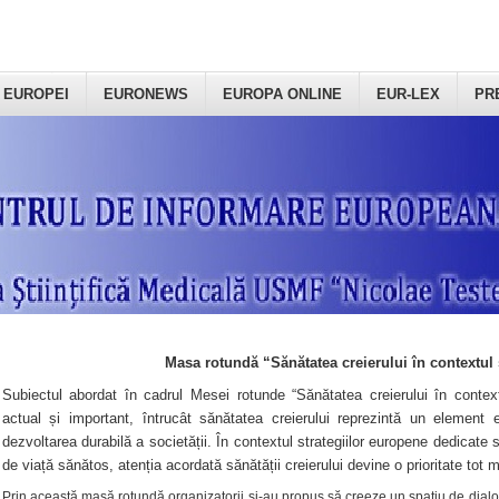
 EUROPEI
EURONEWS
EUROPA ONLINE
EUR-LEX
PR
Masa rotundă “Sănătatea creierului în contextul 
Subiectul abordat în cadrul Mesei rotunde “Sănătatea creierului în context
actual și important, întrucât sănătatea creierului reprezintă un element e
dezvoltarea durabilă a societății. În contextul strategiilor europene dedicate s
de viață sănătos, atenția acordată sănătății creierului devine o prioritate tot 
Prin această masă rotundă organizatorii şi-au propus să creeze un spațiu de dialog