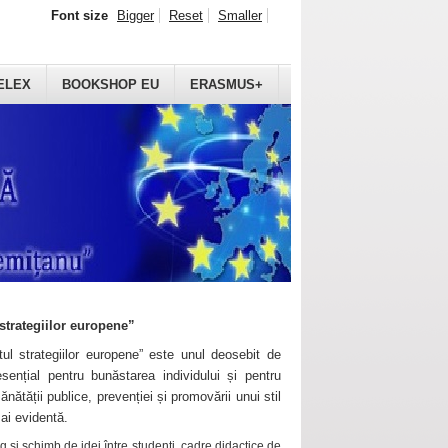
Font size
Bigger
Reset
Smaller
ELEX
BOOKSHOP EU
ERASMUS+
strategiilor europene”
ul strategiilor europene” este unul deosebit de
sențial pentru bunăstarea individului și pentru
ănătății publice, prevenției și promovării unui stil
mai evidentă.
 și schimb de idei între studenți, cadre didactice de