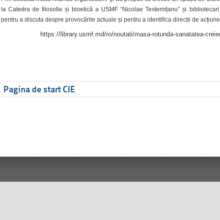
la Catedra de filosofie și bioetică a USMF “Nicolae Testemițanu” și bibliotecari,
pentru a discuta despre provocările actuale și pentru a identifica direcții de acțiune
https://library.usmf.md/ro/noutati/masa-rotunda-sanatatea-creier
Pagina de start CIE