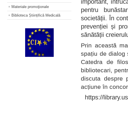
important, întruc
Materiale promoţionale
pentru bunăstar
Biblioteca Științifică Medicală
societății. În con
prevenției și pr
sănătății creierul
Prin această ma
spațiu de dialog 
Catedra de filo
bibliotecari, pent
discuta despre p
acțiune în concord
https://library.