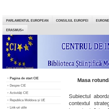
PARLAMENTUL EUROPEAN
CONSILIUL EUROPEI
EURON
ERASMUS+
Pagina de start CIE
Masa rotundă
Despre CIE
Activități CIE
Subiectul aborda
Republica Moldova și UE
contextul strat
Link-uri utile