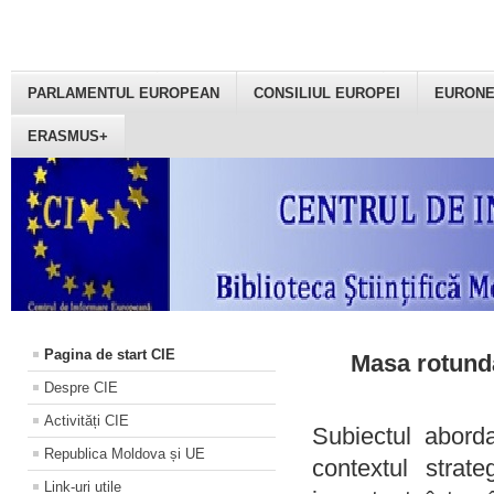
PARLAMENTUL EUROPEAN
CONSILIUL EUROPEI
EURON
ERASMUS+
Pagina de start CIE
Masa rotundă
Despre CIE
Activități CIE
Subiectul aborda
Republica Moldova și UE
contextul strat
Link-uri utile