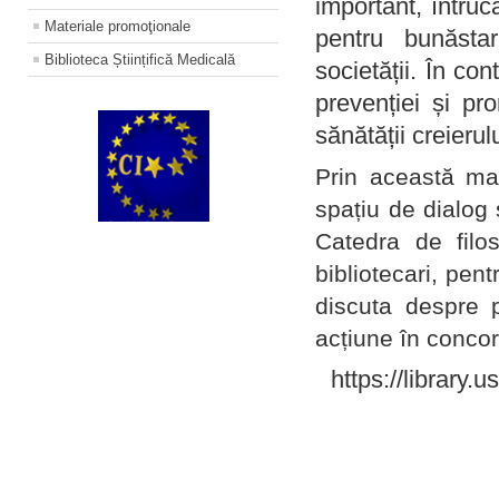
important, întruc
Materiale promoţionale
pentru bunăstar
Biblioteca Științifică Medicală
societății. În con
prevenției și pr
sănătății creierul
Prin această ma
spațiu de dialog 
Catedra de filo
bibliotecari, pent
discuta despre p
acțiune în concord
https://library.