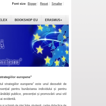
Font size
Bigger
Reset
Smaller
ELEX
BOOKSHOP EU
ERASMUS+
strategiilor europene”
ul strategiilor europene” este unul deosebit de
sențial pentru bunăstarea individului și pentru
ănătății publice, prevenției și promovării unui stil
mai evidentă.
 și schimb de idei între studenți, cadre didactice de