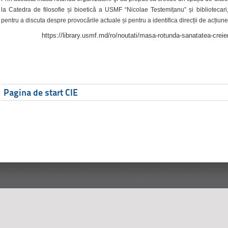
la Catedra de filosofie și bioetică a USMF “Nicolae Testemițanu” și bibliotecari,
pentru a discuta despre provocările actuale și pentru a identifica direcții de acțiune
https://library.usmf.md/ro/noutati/masa-rotunda-sanatatea-creier
Pagina de start CIE