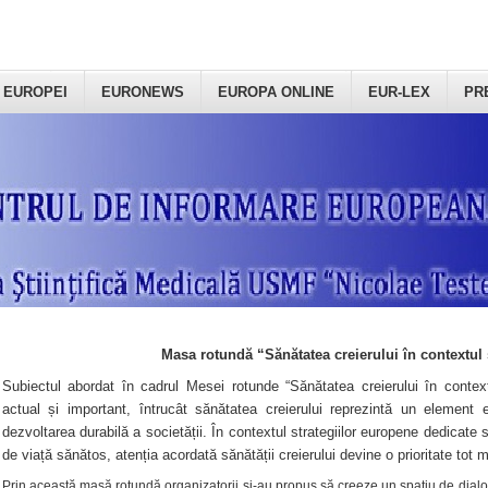
 EUROPEI
EURONEWS
EUROPA ONLINE
EUR-LEX
PR
Masa rotundă “Sănătatea creierului în contextul 
Subiectul abordat în cadrul Mesei rotunde “Sănătatea creierului în context
actual și important, întrucât sănătatea creierului reprezintă un element e
dezvoltarea durabilă a societății. În contextul strategiilor europene dedicate s
de viață sănătos, atenția acordată sănătății creierului devine o prioritate tot 
Prin această masă rotundă organizatorii şi-au propus să creeze un spațiu de dialog