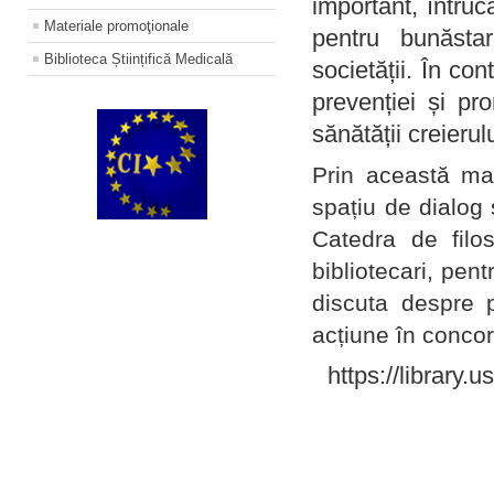
important, întruc
Materiale promoţionale
pentru bunăstar
Biblioteca Științifică Medicală
societății. În con
prevenției și pr
sănătății creierul
Prin această ma
spațiu de dialog 
Catedra de filo
bibliotecari, pent
discuta despre p
acțiune în concord
https://library.