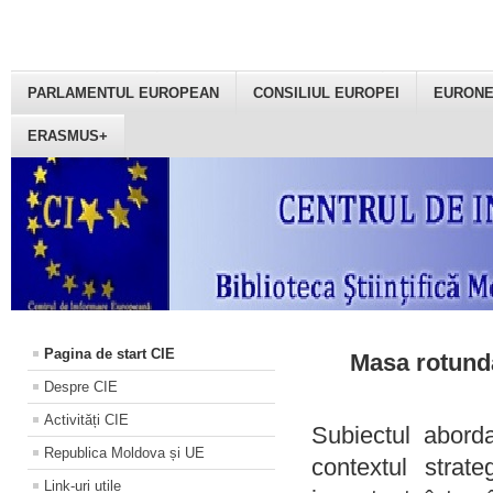
PARLAMENTUL EUROPEAN
CONSILIUL EUROPEI
EURON
ERASMUS+
Pagina de start CIE
Masa rotundă
Despre CIE
Activități CIE
Subiectul aborda
Republica Moldova și UE
contextul strat
Link-uri utile