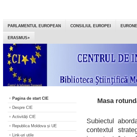
PARLAMENTUL EUROPEAN
CONSILIUL EUROPEI
EURON
ERASMUS+
Pagina de start CIE
Masa rotundă
Despre CIE
Activități CIE
Subiectul aborda
Republica Moldova și UE
contextul strat
Link-uri utile