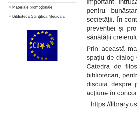
important, întruc
Materiale promoţionale
pentru bunăstar
Biblioteca Științifică Medicală
societății. În con
prevenției și pr
sănătății creierul
Prin această ma
spațiu de dialog 
Catedra de filo
bibliotecari, pent
discuta despre p
acțiune în concord
https://library.