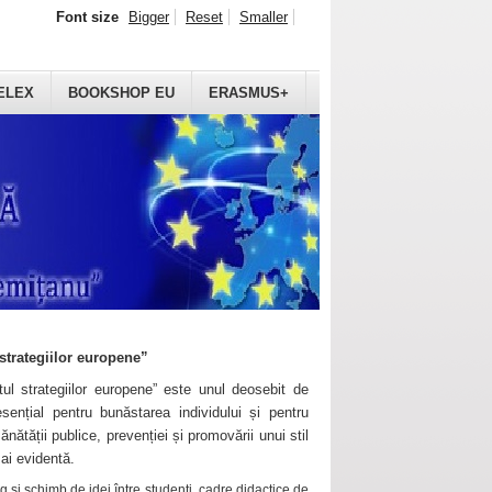
Font size
Bigger
Reset
Smaller
ELEX
BOOKSHOP EU
ERASMUS+
strategiilor europene”
ul strategiilor europene” este unul deosebit de
sențial pentru bunăstarea individului și pentru
ănătății publice, prevenției și promovării unui stil
mai evidentă.
 și schimb de idei între studenți, cadre didactice de