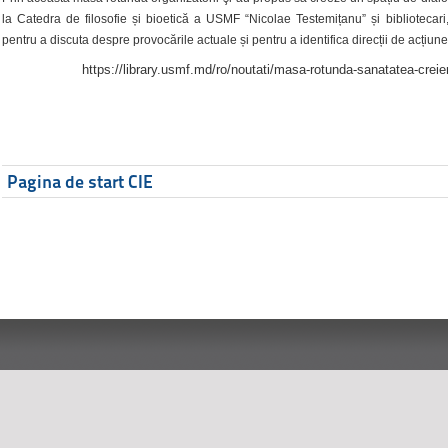
la Catedra de filosofie și bioetică a USMF “Nicolae Testemițanu” și bibliotecari,
pentru a discuta despre provocările actuale și pentru a identifica direcții de acțiune
https://library.usmf.md/ro/noutati/masa-rotunda-sanatatea-creier
Pagina de start CIE