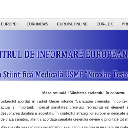
 EUROPEI
EURONEWS
EUROPA ONLINE
EUR-LEX
PR
Masa rotundă “Sănătatea creierului în contextul 
Subiectul abordat în cadrul Mesei rotunde “Sănătatea creierului în context
actual și important, întrucât sănătatea creierului reprezintă un element e
dezvoltarea durabilă a societății. În contextul strategiilor europene dedicate s
de viață sănătos, atenția acordată sănătății creierului devine o prioritate tot 
Prin această masă rotundă organizatorii şi-au propus să creeze un spațiu de dialog