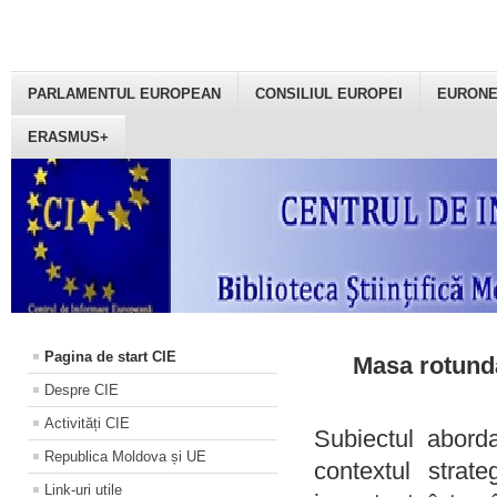
PARLAMENTUL EUROPEAN
CONSILIUL EUROPEI
EURON
ERASMUS+
Pagina de start CIE
Masa rotundă
Despre CIE
Activități CIE
Subiectul aborda
Republica Moldova și UE
contextul strat
Link-uri utile