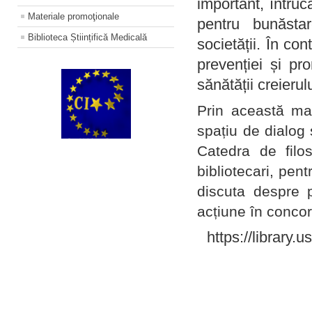
important, întruc
Materiale promoţionale
pentru bunăstar
Biblioteca Științifică Medicală
societății. În con
prevenției și pr
sănătății creierul
Prin această ma
spațiu de dialog 
Catedra de filo
bibliotecari, pent
discuta despre p
acțiune în concord
https://library.