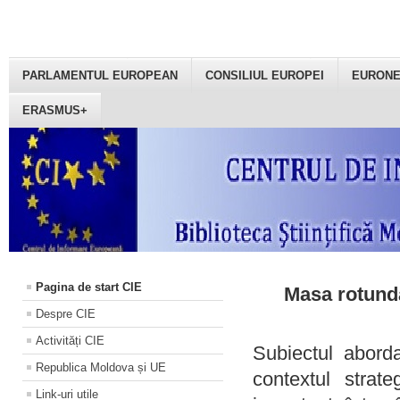
PARLAMENTUL EUROPEAN
CONSILIUL EUROPEI
EURON
ERASMUS+
Pagina de start CIE
Masa rotundă
Despre CIE
Activități CIE
Subiectul aborda
Republica Moldova și UE
contextul strat
Link-uri utile