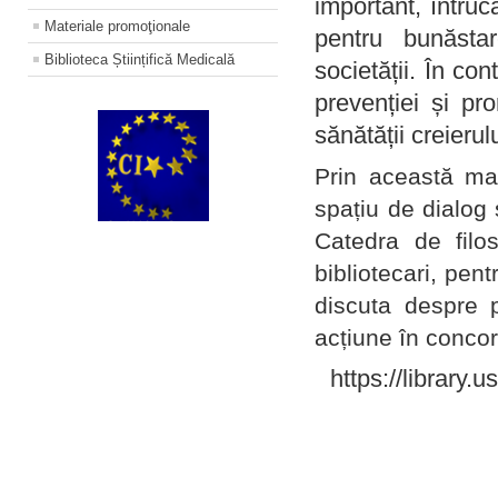
important, întruc
Materiale promoţionale
pentru bunăstar
Biblioteca Științifică Medicală
societății. În con
prevenției și pr
sănătății creierul
Prin această ma
spațiu de dialog 
Catedra de filo
bibliotecari, pent
discuta despre p
acțiune în concord
https://library.