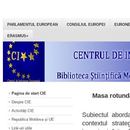
PARLAMENTUL EUROPEAN
CONSILIUL EUROPEI
EURON
ERASMUS+
Pagina de start CIE
Masa rotundă
Despre CIE
Activități CIE
Subiectul aborda
Republica Moldova și UE
contextul strat
Link-uri utile