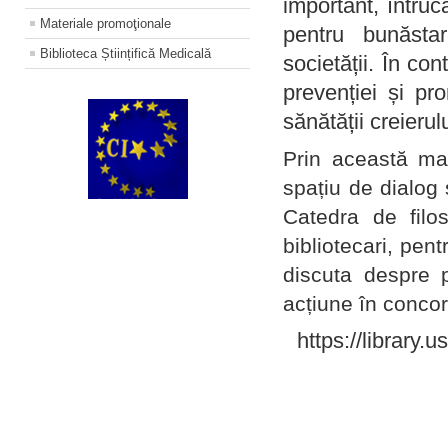
important, întruc
Materiale promoţionale
pentru bunăstar
Biblioteca Științifică Medicală
societății. În con
prevenției și pr
sănătății creierul
Prin această ma
spațiu de dialog 
Catedra de filo
bibliotecari, pent
discuta despre p
acțiune în concord
https://library.