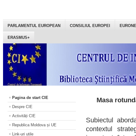
PARLAMENTUL EUROPEAN
CONSILIUL EUROPEI
EURON
ERASMUS+
Pagina de start CIE
Masa rotundă
Despre CIE
Activități CIE
Subiectul aborda
Republica Moldova și UE
contextul strat
Link-uri utile