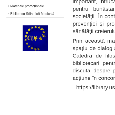
important, întruc
Materiale promoţionale
pentru bunăstar
Biblioteca Științifică Medicală
societății. În con
prevenției și pr
sănătății creierul
Prin această ma
spațiu de dialog 
Catedra de filo
bibliotecari, pent
discuta despre p
acțiune în concord
https://library.