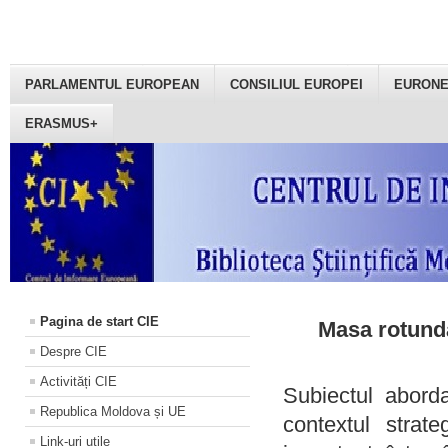
PARLAMENTUL EUROPEAN
CONSILIUL EUROPEI
EURON
ERASMUS+
Pagina de start CIE
Masa rotundă
Despre CIE
Activități CIE
Subiectul aborda
Republica Moldova și UE
contextul strat
Link-uri utile