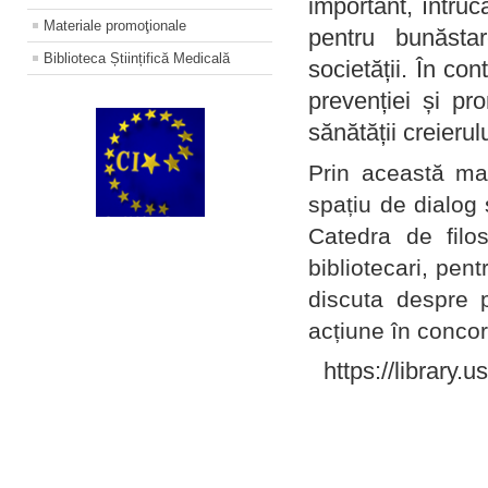
important, întruc
Materiale promoţionale
pentru bunăstar
Biblioteca Științifică Medicală
societății. În con
prevenției și pr
sănătății creierul
Prin această ma
spațiu de dialog 
Catedra de filo
bibliotecari, pent
discuta despre p
acțiune în concord
https://library.