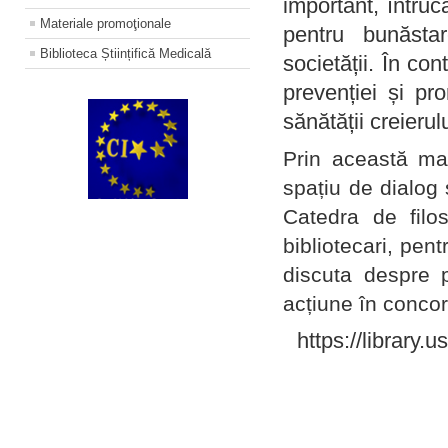
important, întruc
Materiale promoţionale
pentru bunăstar
Biblioteca Științifică Medicală
societății. În con
prevenției și pr
sănătății creierul
Prin această ma
spațiu de dialog 
Catedra de filo
bibliotecari, pent
discuta despre p
acțiune în concord
https://library.