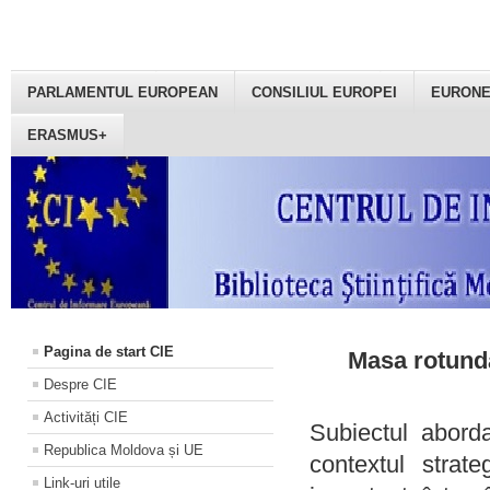
PARLAMENTUL EUROPEAN
CONSILIUL EUROPEI
EURON
ERASMUS+
Pagina de start CIE
Masa rotundă
Despre CIE
Activități CIE
Subiectul aborda
Republica Moldova și UE
contextul strat
Link-uri utile