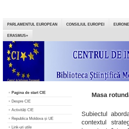
PARLAMENTUL EUROPEAN
CONSILIUL EUROPEI
EURON
ERASMUS+
Pagina de start CIE
Masa rotundă
Despre CIE
Activități CIE
Subiectul aborda
Republica Moldova și UE
contextul strat
Link-uri utile