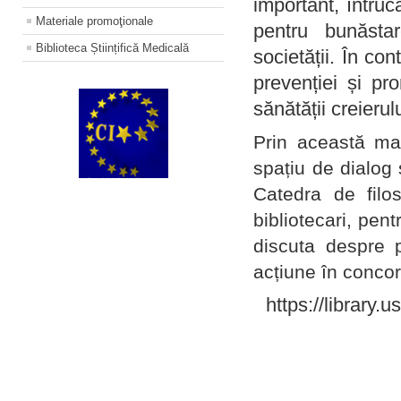
important, întruc
Materiale promoţionale
pentru bunăstar
Biblioteca Științifică Medicală
societății. În con
prevenției și pr
sănătății creierul
Prin această ma
spațiu de dialog 
Catedra de filo
bibliotecari, pent
discuta despre p
acțiune în concord
https://library.