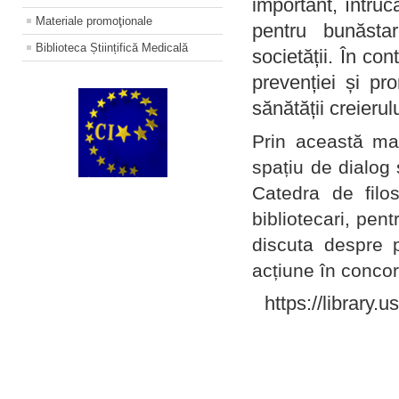
important, întruc
Materiale promoţionale
pentru bunăstar
Biblioteca Științifică Medicală
societății. În con
prevenției și pr
sănătății creierul
Prin această ma
spațiu de dialog 
Catedra de filo
bibliotecari, pent
discuta despre p
acțiune în concord
https://library.