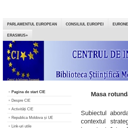
PARLAMENTUL EUROPEAN
CONSILIUL EUROPEI
EURON
ERASMUS+
Pagina de start CIE
Masa rotundă
Despre CIE
Activități CIE
Subiectul aborda
Republica Moldova și UE
contextul strat
Link-uri utile