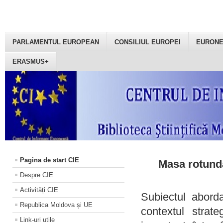
PARLAMENTUL EUROPEAN
CONSILIUL EUROPEI
EURON
ERASMUS+
Pagina de start CIE
Masa rotundă
Despre CIE
Activități CIE
Subiectul aborda
Republica Moldova și UE
contextul strat
Link-uri utile