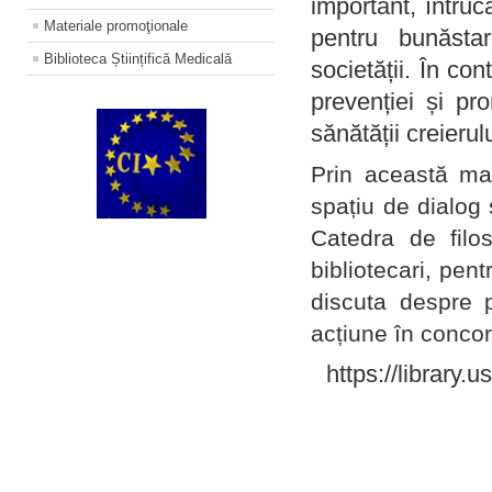
important, întruc
Materiale promoţionale
pentru bunăstar
Biblioteca Științifică Medicală
societății. În con
prevenției și pr
sănătății creierul
Prin această ma
spațiu de dialog 
Catedra de filo
bibliotecari, pent
discuta despre p
acțiune în concord
https://library.