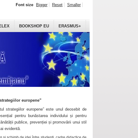
Font size
Bigger
Reset
Smaller
ELEX
BOOKSHOP EU
ERASMUS+
strategiilor europene”
ul strategiilor europene” este unul deosebit de
sențial pentru bunăstarea individului și pentru
ănătății publice, prevenției și promovării unui stil
mai evidentă.
 și schimb de idei între studenți, cadre didactice de