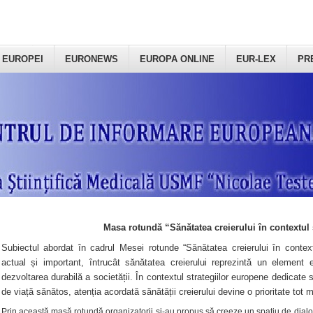
 EUROPEI
EURONEWS
EUROPA ONLINE
EUR-LEX
PR
Masa rotundă “Sănătatea creierului în contextul 
Subiectul abordat în cadrul Mesei rotunde “Sănătatea creierului în context
actual și important, întrucât sănătatea creierului reprezintă un element e
dezvoltarea durabilă a societății. În contextul strategiilor europene dedicate s
de viață sănătos, atenția acordată sănătății creierului devine o prioritate tot 
Prin această masă rotundă organizatorii şi-au propus să creeze un spațiu de dialog