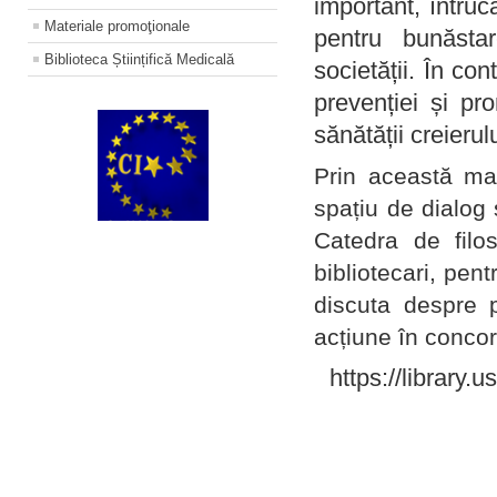
important, întruc
Materiale promoţionale
pentru bunăstar
Biblioteca Științifică Medicală
societății. În con
prevenției și pr
sănătății creierul
Prin această ma
spațiu de dialog 
Catedra de filo
bibliotecari, pent
discuta despre p
acțiune în concord
https://library.