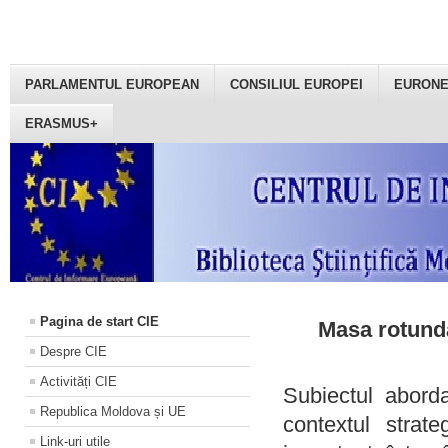
PARLAMENTUL EUROPEAN
CONSILIUL EUROPEI
EURON
ERASMUS+
Pagina de start CIE
Masa rotundă
Despre CIE
Activități CIE
Subiectul aborda
Republica Moldova și UE
contextul strat
Link-uri utile