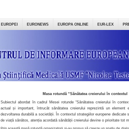
 EUROPEI
EURONEWS
EUROPA ONLINE
EUR-LEX
PR
Masa rotundă “Sănătatea creierului în contextul 
Subiectul abordat în cadrul Mesei rotunde “Sănătatea creierului în context
actual și important, întrucât sănătatea creierului reprezintă un element e
dezvoltarea durabilă a societății. În contextul strategiilor europene dedicate s
de viață sănătos, atenția acordată sănătății creierului devine o prioritate tot 
Prin această masă rotundă organizatorii şi-au propus să creeze un spațiu de dialog