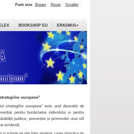
Font size
Bigger
Reset
Smaller
ELEX
BOOKSHOP EU
ERASMUS+
strategiilor europene”
ul strategiilor europene” este unul deosebit de
sențial pentru bunăstarea individului și pentru
ănătății publice, prevenției și promovării unui stil
mai evidentă.
 și schimb de idei între studenți, cadre didactice de