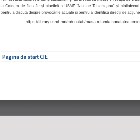
la Catedra de filosofie și bioetică a USMF “Nicolae Testemițanu” și bibliotecari,
pentru a discuta despre provocările actuale și pentru a identifica direcții de acțiune
https://library.usmf.md/ro/noutati/masa-rotunda-sanatatea-creier
Pagina de start CIE