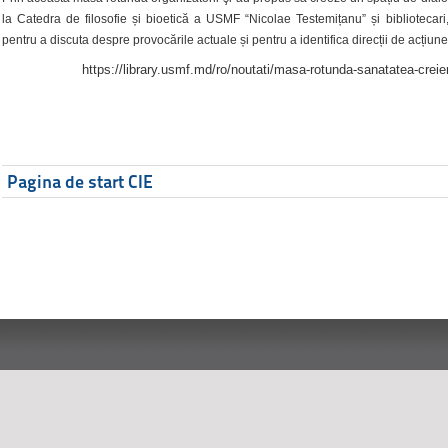
la Catedra de filosofie și bioetică a USMF “Nicolae Testemițanu” și bibliotecari,
pentru a discuta despre provocările actuale și pentru a identifica direcții de acțiune
https://library.usmf.md/ro/noutati/masa-rotunda-sanatatea-creier
Pagina de start CIE