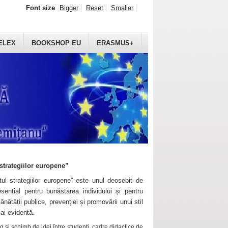
Font size
Bigger
Reset
Smaller
ELEX
BOOKSHOP EU
ERASMUS+
strategiilor europene”
ul strategiilor europene” este unul deosebit de
sențial pentru bunăstarea individului și pentru
ănătății publice, prevenției și promovării unui stil
mai evidentă.
 și schimb de idei între studenți, cadre didactice de