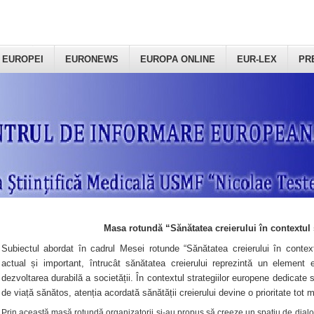
 EUROPEI
EURONEWS
EUROPA ONLINE
EUR-LEX
PR
Masa rotundă “Sănătatea creierului în contextul 
Subiectul abordat în cadrul Mesei rotunde “Sănătatea creierului în context
actual și important, întrucât sănătatea creierului reprezintă un element e
dezvoltarea durabilă a societății. În contextul strategiilor europene dedicate s
de viață sănătos, atenția acordată sănătății creierului devine o prioritate tot 
Prin această masă rotundă organizatorii şi-au propus să creeze un spațiu de dialog