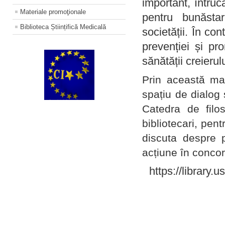
important, întruc
Materiale promoţionale
pentru bunăstar
Biblioteca Științifică Medicală
societății. În con
prevenției și pr
sănătății creierul
Prin această ma
spațiu de dialog 
Catedra de filo
bibliotecari, pent
discuta despre p
acțiune în concord
https://library.