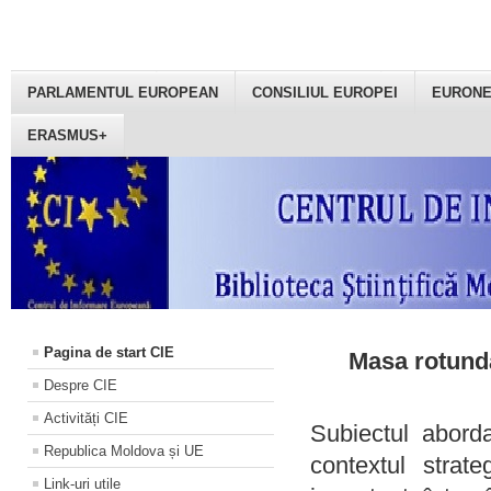
PARLAMENTUL EUROPEAN
CONSILIUL EUROPEI
EURON
ERASMUS+
Pagina de start CIE
Masa rotundă
Despre CIE
Activități CIE
Subiectul aborda
Republica Moldova și UE
contextul strat
Link-uri utile