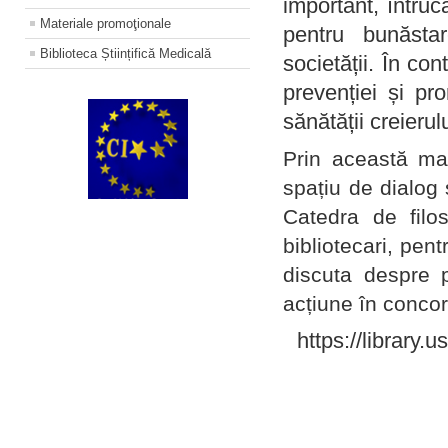
important, întruc
Materiale promoţionale
pentru bunăstar
Biblioteca Științifică Medicală
societății. În con
prevenției și pr
sănătății creierul
Prin această ma
spațiu de dialog 
Catedra de filo
bibliotecari, pent
discuta despre p
acțiune în concord
https://library.