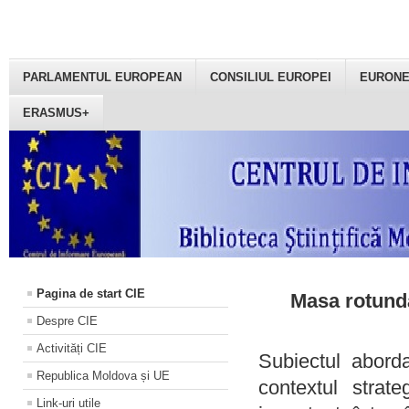
PARLAMENTUL EUROPEAN
CONSILIUL EUROPEI
EURON
ERASMUS+
Pagina de start CIE
Masa rotundă
Despre CIE
Activități CIE
Subiectul aborda
Republica Moldova și UE
contextul strat
Link-uri utile