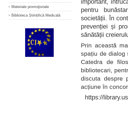
important, întruc
Materiale promoţionale
pentru bunăstar
Biblioteca Științifică Medicală
societății. În con
prevenției și pr
sănătății creierul
Prin această ma
spațiu de dialog 
Catedra de filo
bibliotecari, pent
discuta despre p
acțiune în concord
https://library.