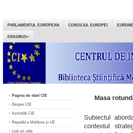
PARLAMENTUL EUROPEAN
CONSILIUL EUROPEI
EURON
ERASMUS+
Pagina de start CIE
Masa rotundă
Despre CIE
Activități CIE
Subiectul aborda
Republica Moldova și UE
contextul strat
Link-uri utile