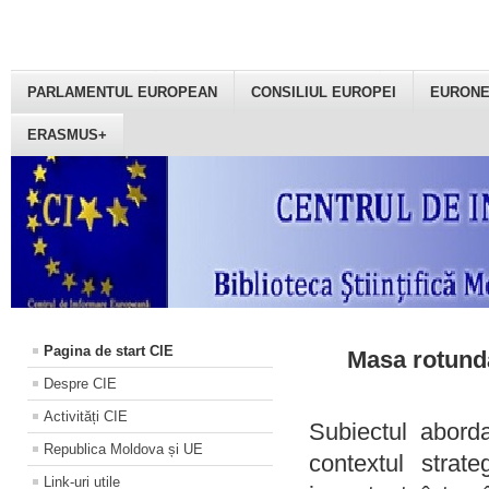
PARLAMENTUL EUROPEAN
CONSILIUL EUROPEI
EURON
ERASMUS+
Pagina de start CIE
Masa rotundă
Despre CIE
Activități CIE
Subiectul aborda
Republica Moldova și UE
contextul strat
Link-uri utile