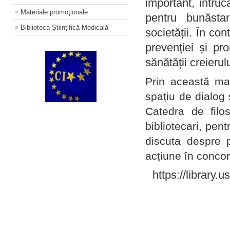
important, întruc
Materiale promoţionale
pentru bunăstar
Biblioteca Științifică Medicală
societății. În con
prevenției și pr
sănătății creierul
Prin această ma
spațiu de dialog 
Catedra de filo
bibliotecari, pent
discuta despre p
acțiune în concord
https://library.