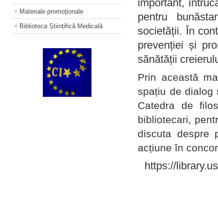
important, întruc
Materiale promoţionale
pentru bunăstar
Biblioteca Științifică Medicală
societății. În con
prevenției și pr
sănătății creierul
Prin această ma
spațiu de dialog 
Catedra de filo
bibliotecari, pent
discuta despre p
acțiune în concord
https://library.