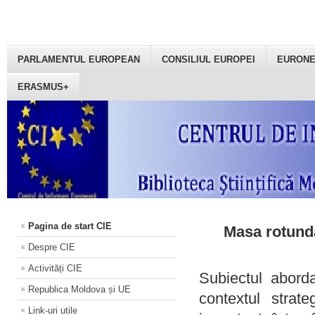
PARLAMENTUL EUROPEAN
CONSILIUL EUROPEI
EURON
ERASMUS+
Pagina de start CIE
Masa rotundă
Despre CIE
Activități CIE
Subiectul aborda
Republica Moldova și UE
contextul strat
Link-uri utile