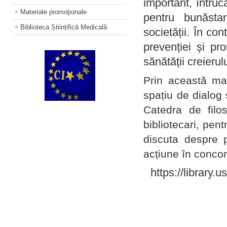
important, întruc
Materiale promoţionale
pentru bunăstar
Biblioteca Științifică Medicală
societății. În con
prevenției și pr
sănătății creierul
Prin această ma
spațiu de dialog 
Catedra de filo
bibliotecari, pent
discuta despre p
acțiune în concord
https://library.