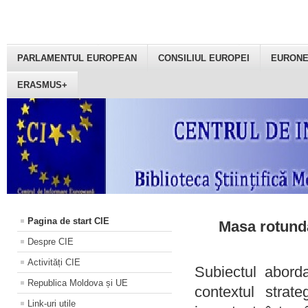
PARLAMENTUL EUROPEAN
CONSILIUL EUROPEI
EURON
ERASMUS+
Pagina de start CIE
Masa rotundă
Despre CIE
Activități CIE
Subiectul aborda
Republica Moldova și UE
contextul strat
Link-uri utile