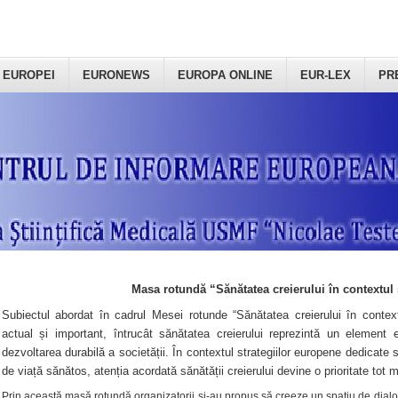
 EUROPEI
EURONEWS
EUROPA ONLINE
EUR-LEX
PR
Masa rotundă “Sănătatea creierului în contextul 
Subiectul abordat în cadrul Mesei rotunde “Sănătatea creierului în context
actual și important, întrucât sănătatea creierului reprezintă un element e
dezvoltarea durabilă a societății. În contextul strategiilor europene dedicate s
de viață sănătos, atenția acordată sănătății creierului devine o prioritate tot 
Prin această masă rotundă organizatorii şi-au propus să creeze un spațiu de dialog