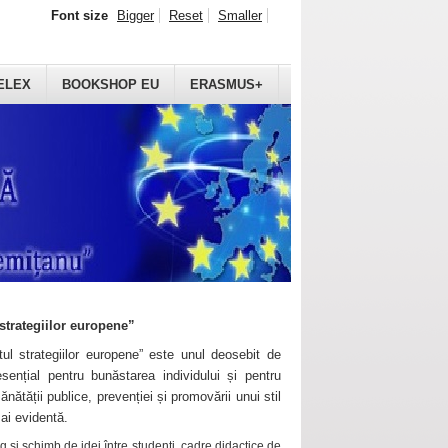
Font size
Bigger
Reset
Smaller
ELEX
BOOKSHOP EU
ERASMUS+
strategiilor europene”
ul strategiilor europene” este unul deosebit de
sențial pentru bunăstarea individului și pentru
ănătății publice, prevenției și promovării unui stil
mai evidentă.
 și schimb de idei între studenți, cadre didactice de