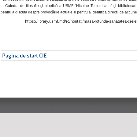
la Catedra de filosofie și bioetică a USMF “Nicolae Testemițanu” și bibliotecari,
pentru a discuta despre provocările actuale și pentru a identifica direcții de acțiune
https://library.usmf.md/ro/noutati/masa-rotunda-sanatatea-creier
Pagina de start CIE