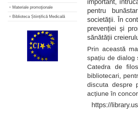
important, întruc
Materiale promoţionale
pentru bunăstar
Biblioteca Științifică Medicală
societății. În con
prevenției și pr
sănătății creierul
Prin această ma
spațiu de dialog 
Catedra de filo
bibliotecari, pent
discuta despre p
acțiune în concord
https://library.