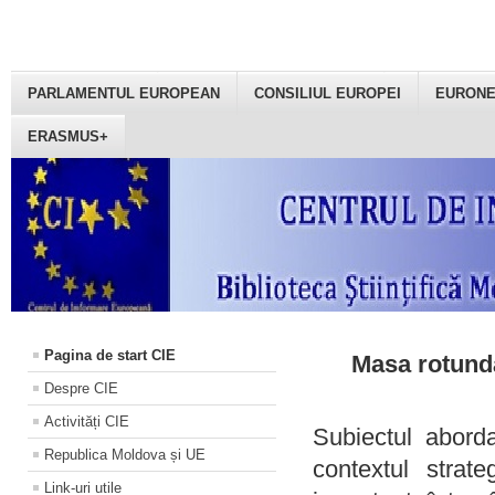
PARLAMENTUL EUROPEAN
CONSILIUL EUROPEI
EURON
ERASMUS+
Pagina de start CIE
Masa rotundă
Despre CIE
Activități CIE
Subiectul aborda
Republica Moldova și UE
contextul strat
Link-uri utile