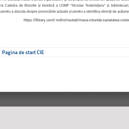
la Catedra de filosofie și bioetică a USMF “Nicolae Testemițanu” și bibliotecari,
pentru a discuta despre provocările actuale și pentru a identifica direcții de acțiune
https://library.usmf.md/ro/noutati/masa-rotunda-sanatatea-creier
Pagina de start CIE