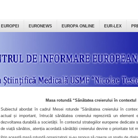
 EUROPEI
EURONEWS
EUROPA ONLINE
EUR-LEX
PR
Masa rotundă “Sănătatea creierului în contextul 
Subiectul abordat în cadrul Mesei rotunde “Sănătatea creierului în context
actual și important, întrucât sănătatea creierului reprezintă un element e
dezvoltarea durabilă a societății. În contextul strategiilor europene dedicate s
de viață sănătos, atenția acordată sănătății creierului devine o prioritate tot 
Prin această masă rotundă organizatorii şi-au propus să creeze un spațiu de dialog