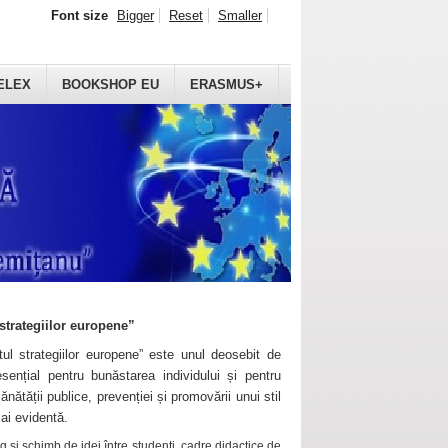
Font size
Bigger
Reset
Smaller
ELEX
BOOKSHOP EU
ERASMUS+
strategiilor europene”
ul strategiilor europene” este unul deosebit de
sențial pentru bunăstarea individului și pentru
ănătății publice, prevenției și promovării unui stil
mai evidentă.
 și schimb de idei între studenți, cadre didactice de