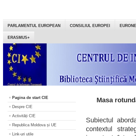
PARLAMENTUL EUROPEAN
CONSILIUL EUROPEI
EURON
ERASMUS+
Pagina de start CIE
Masa rotundă
Despre CIE
Activități CIE
Subiectul aborda
Republica Moldova și UE
contextul strat
Link-uri utile