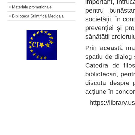
important, întruc
Materiale promoţionale
pentru bunăstar
Biblioteca Științifică Medicală
societății. În con
prevenției și pr
sănătății creierul
Prin această ma
spațiu de dialog 
Catedra de filo
bibliotecari, pent
discuta despre p
acțiune în concord
https://library.