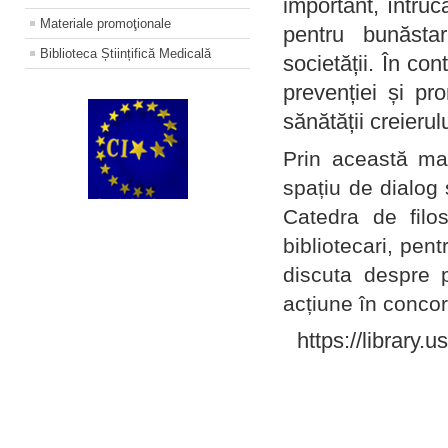
important, întruc
Materiale promoţionale
pentru bunăstar
Biblioteca Științifică Medicală
societății. În con
prevenției și pr
sănătății creierul
Prin această ma
spațiu de dialog 
Catedra de filo
bibliotecari, pent
discuta despre p
acțiune în concord
https://library.