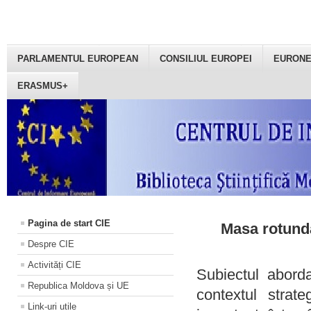
PARLAMENTUL EUROPEAN
CONSILIUL EUROPEI
EURON
ERASMUS+
Pagina de start CIE
Masa rotundă
Despre CIE
Activități CIE
Subiectul aborda
Republica Moldova și UE
contextul strat
Link-uri utile