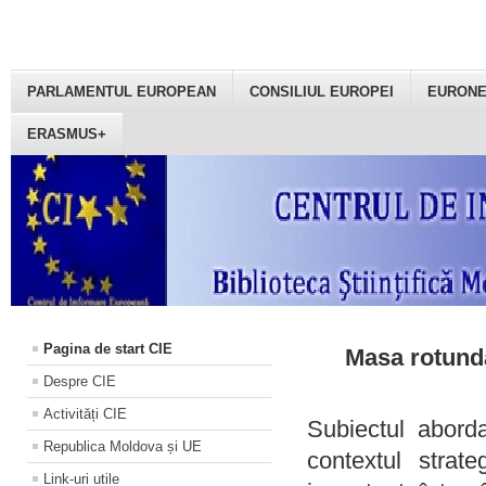
PARLAMENTUL EUROPEAN
CONSILIUL EUROPEI
EURON
ERASMUS+
Pagina de start CIE
Masa rotundă
Despre CIE
Activități CIE
Subiectul aborda
Republica Moldova și UE
contextul strat
Link-uri utile