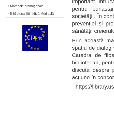
important, întruc
Materiale promoţionale
pentru bunăstar
Biblioteca Științifică Medicală
societății. În con
prevenției și pr
sănătății creierul
Prin această ma
spațiu de dialog 
Catedra de filo
bibliotecari, pent
discuta despre p
acțiune în concord
https://library.