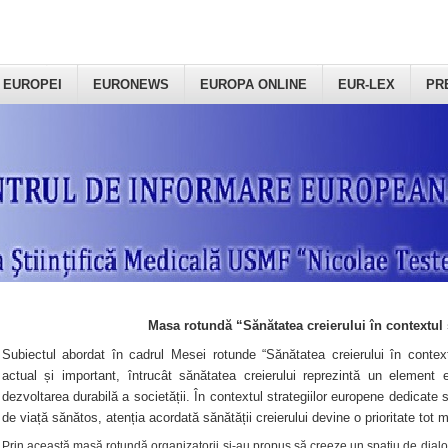
 EUROPEI
EURONEWS
EUROPA ONLINE
EUR-LEX
PR
Masa rotundă “Sănătatea creierului în contextul 
Subiectul abordat în cadrul Mesei rotunde “Sănătatea creierului în context
actual și important, întrucât sănătatea creierului reprezintă un element e
dezvoltarea durabilă a societății. În contextul strategiilor europene dedicate s
de viață sănătos, atenția acordată sănătății creierului devine o prioritate tot 
Prin această masă rotundă organizatorii şi-au propus să creeze un spațiu de dialog