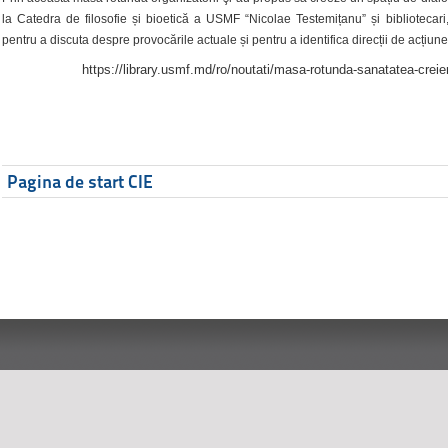
la Catedra de filosofie și bioetică a USMF “Nicolae Testemițanu” și bibliotecari,
pentru a discuta despre provocările actuale și pentru a identifica direcții de acțiune
https://library.usmf.md/ro/noutati/masa-rotunda-sanatatea-creier
Pagina de start CIE