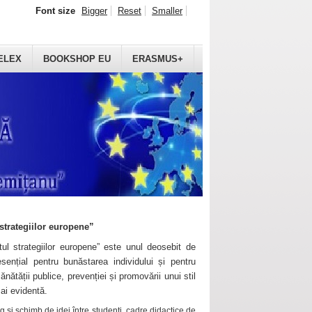
Font size
Bigger
Reset
Smaller
ELEX
BOOKSHOP EU
ERASMUS+
strategiilor europene”
ul strategiilor europene” este unul deosebit de
sențial pentru bunăstarea individului și pentru
ănătății publice, prevenției și promovării unui stil
mai evidentă.
 și schimb de idei între studenți, cadre didactice de