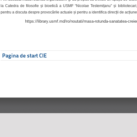
la Catedra de filosofie și bioetică a USMF “Nicolae Testemițanu” și bibliotecari,
pentru a discuta despre provocările actuale și pentru a identifica direcții de acțiune
https://library.usmf.md/ro/noutati/masa-rotunda-sanatatea-creier
Pagina de start CIE