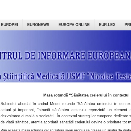
 EUROPEI
EURONEWS
EUROPA ONLINE
EUR-LEX
PR
Masa rotundă “Sănătatea creierului în contextul 
Subiectul abordat în cadrul Mesei rotunde “Sănătatea creierului în context
actual și important, întrucât sănătatea creierului reprezintă un element e
dezvoltarea durabilă a societății. În contextul strategiilor europene dedicate s
de viață sănătos, atenția acordată sănătății creierului devine o prioritate tot 
Prin această masă rotundă organizatorii şi-au propus să creeze un spațiu de dialog