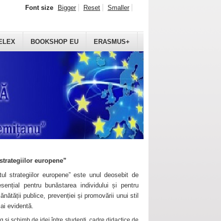
Font size
Bigger
Reset
Smaller
ELEX
BOOKSHOP EU
ERASMUS+
strategiilor europene”
ul strategiilor europene” este unul deosebit de
sențial pentru bunăstarea individului și pentru
ănătății publice, prevenției și promovării unui stil
mai evidentă.
 și schimb de idei între studenți, cadre didactice de