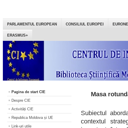
PARLAMENTUL EUROPEAN
CONSILIUL EUROPEI
EURON
ERASMUS+
Pagina de start CIE
Masa rotundă
Despre CIE
Activități CIE
Subiectul aborda
Republica Moldova și UE
contextul strat
Link-uri utile