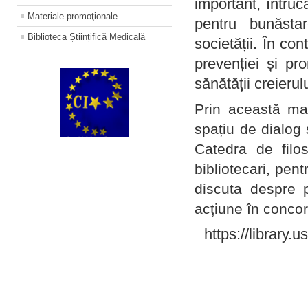
important, întruc
Materiale promoţionale
pentru bunăstar
Biblioteca Științifică Medicală
societății. În con
prevenției și pr
sănătății creierul
Prin această ma
spațiu de dialog 
Catedra de filo
bibliotecari, pent
discuta despre p
acțiune în concord
https://library.