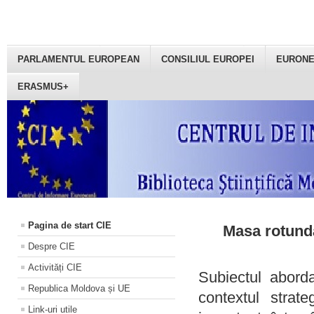
PARLAMENTUL EUROPEAN
CONSILIUL EUROPEI
EURON
ERASMUS+
Pagina de start CIE
Masa rotundă
Despre CIE
Activități CIE
Subiectul aborda
Republica Moldova și UE
contextul strat
Link-uri utile