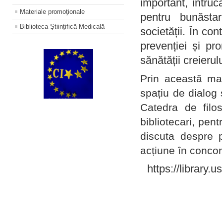
important, întruc
Materiale promoţionale
pentru bunăstar
Biblioteca Științifică Medicală
societății. În con
prevenției și pr
sănătății creierul
Prin această ma
spațiu de dialog 
Catedra de filo
bibliotecari, pent
discuta despre p
acțiune în concord
https://library.