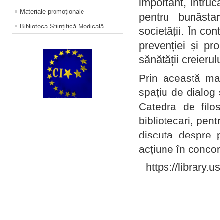
important, întruc
Materiale promoţionale
pentru bunăstar
Biblioteca Științifică Medicală
societății. În con
prevenției și pr
sănătății creierul
Prin această ma
spațiu de dialog 
Catedra de filo
bibliotecari, pent
discuta despre p
acțiune în concord
https://library.