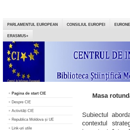
PARLAMENTUL EUROPEAN
CONSILIUL EUROPEI
EURON
ERASMUS+
Pagina de start CIE
Masa rotundă
Despre CIE
Activități CIE
Subiectul aborda
Republica Moldova și UE
contextul strat
Link-uri utile