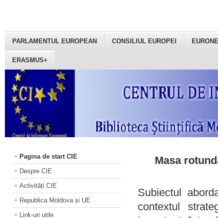
PARLAMENTUL EUROPEAN
CONSILIUL EUROPEI
EURON
ERASMUS+
Pagina de start CIE
Masa rotundă
Despre CIE
Activități CIE
Subiectul aborda
Republica Moldova și UE
contextul strat
Link-uri utile