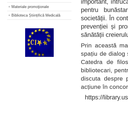
important, întruc
Materiale promoţionale
pentru bunăstar
Biblioteca Științifică Medicală
societății. În con
prevenției și pr
sănătății creierul
Prin această ma
spațiu de dialog 
Catedra de filo
bibliotecari, pent
discuta despre p
acțiune în concord
https://library.