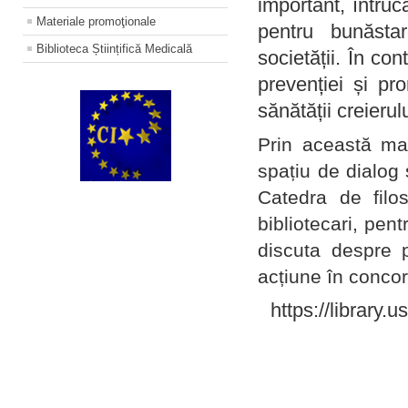
important, întruc
Materiale promoţionale
pentru bunăstar
Biblioteca Științifică Medicală
societății. În con
prevenției și pr
sănătății creierul
Prin această ma
spațiu de dialog 
Catedra de filo
bibliotecari, pent
discuta despre p
acțiune în concord
https://library.