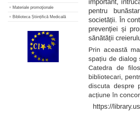
important, întruc
Materiale promoţionale
pentru bunăstar
Biblioteca Științifică Medicală
societății. În con
prevenției și pr
sănătății creierul
Prin această ma
spațiu de dialog 
Catedra de filo
bibliotecari, pent
discuta despre p
acțiune în concord
https://library.