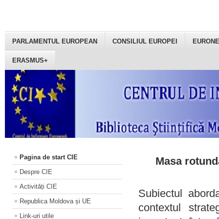
PARLAMENTUL EUROPEAN
CONSILIUL EUROPEI
EURON
ERASMUS+
Pagina de start CIE
Masa rotundă
Despre CIE
Activități CIE
Subiectul aborda
Republica Moldova și UE
contextul strat
Link-uri utile