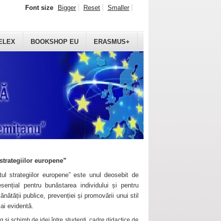
Font size
Bigger
Reset
Smaller
ELEX
BOOKSHOP EU
ERASMUS+
strategiilor europene”
ul strategiilor europene” este unul deosebit de
sențial pentru bunăstarea individului și pentru
ănătății publice, prevenției și promovării unui stil
mai evidentă.
 și schimb de idei între studenți, cadre didactice de