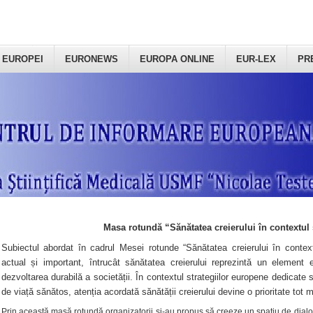
 EUROPEI
EURONEWS
EUROPA ONLINE
EUR-LEX
PR
Masa rotundă “Sănătatea creierului în contextul 
Subiectul abordat în cadrul Mesei rotunde “Sănătatea creierului în context
actual și important, întrucât sănătatea creierului reprezintă un element e
dezvoltarea durabilă a societății. În contextul strategiilor europene dedicate s
de viață sănătos, atenția acordată sănătății creierului devine o prioritate tot 
Prin această masă rotundă organizatorii şi-au propus să creeze un spațiu de dialog