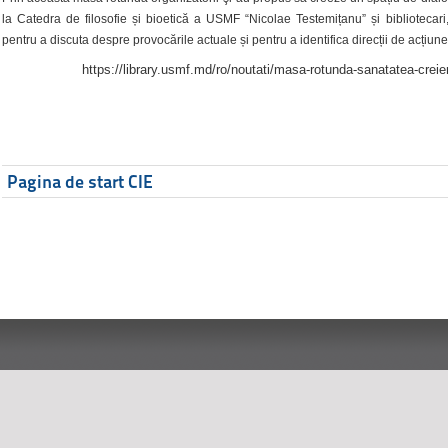
la Catedra de filosofie și bioetică a USMF “Nicolae Testemițanu” și bibliotecari,
pentru a discuta despre provocările actuale și pentru a identifica direcții de acțiune
https://library.usmf.md/ro/noutati/masa-rotunda-sanatatea-creier
Pagina de start CIE