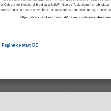
la Catedra de filosofie și bioetică a USMF “Nicolae Testemițanu” și bibliotecari,
pentru a discuta despre provocările actuale și pentru a identifica direcții de acțiune
https://library.usmf.md/ro/noutati/masa-rotunda-sanatatea-creier
Pagina de start CIE