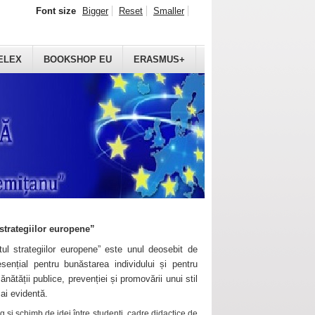
Font size
Bigger
Reset
Smaller
ELEX
BOOKSHOP EU
ERASMUS+
strategiilor europene”
ul strategiilor europene” este unul deosebit de
sențial pentru bunăstarea individului și pentru
ănătății publice, prevenției și promovării unui stil
mai evidentă.
 și schimb de idei între studenți, cadre didactice de