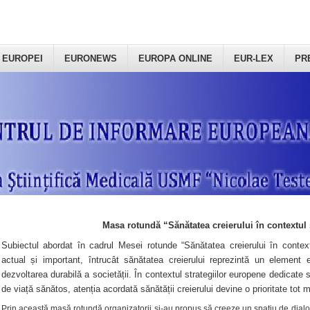
 EUROPEI
EURONEWS
EUROPA ONLINE
EUR-LEX
PR
Masa rotundă “Sănătatea creierului în contextul 
Subiectul abordat în cadrul Mesei rotunde “Sănătatea creierului în context
actual și important, întrucât sănătatea creierului reprezintă un element e
dezvoltarea durabilă a societății. În contextul strategiilor europene dedicate s
de viață sănătos, atenția acordată sănătății creierului devine o prioritate tot 
Prin această masă rotundă organizatorii şi-au propus să creeze un spațiu de dialog