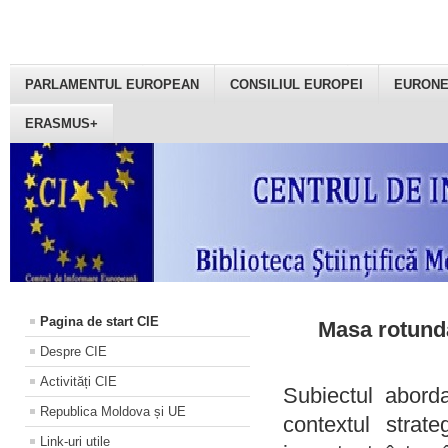
PARLAMENTUL EUROPEAN
CONSILIUL EUROPEI
EURON
ERASMUS+
Pagina de start CIE
Masa rotundă
Despre CIE
Activități CIE
Subiectul aborda
Republica Moldova și UE
contextul strat
Link-uri utile