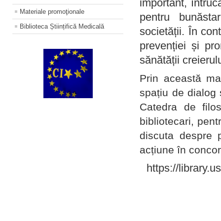
important, întruc
Materiale promoţionale
pentru bunăstar
Biblioteca Științifică Medicală
societății. În con
prevenției și pr
sănătății creierul
Prin această ma
spațiu de dialog 
Catedra de filo
bibliotecari, pent
discuta despre p
acțiune în concord
https://library.