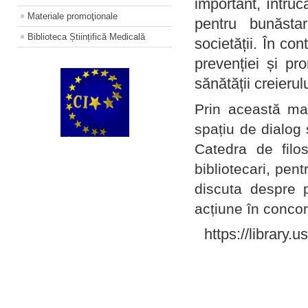
important, întruc
Materiale promoţionale
pentru bunăstar
Biblioteca Științifică Medicală
societății. În con
prevenției și pr
sănătății creierul
Prin această ma
spațiu de dialog 
Catedra de filo
bibliotecari, pent
discuta despre p
acțiune în concord
https://library.