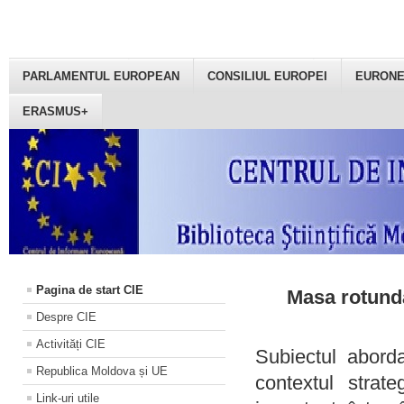
PARLAMENTUL EUROPEAN
CONSILIUL EUROPEI
EURON
ERASMUS+
Pagina de start CIE
Masa rotundă
Despre CIE
Activități CIE
Subiectul aborda
Republica Moldova și UE
contextul strat
Link-uri utile